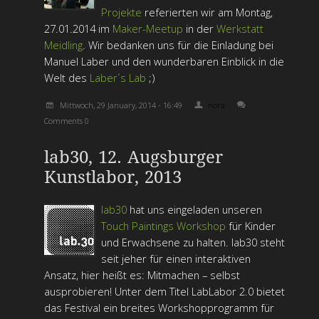
Projekte
referierten wir am Montag,
27.01.2014 im
Maker-Meetup
in der
Werkstatt
Meidling
.
Wir bedanken uns für die Einladung bei
Manuel Laber und den wunderbaren Einblick in die
Welt des
Laber´s Lab
;)
Mittwoch, 29 January, 2014 - 16:49
nora
Comments 0
lab30, 12. Augsburger
Kunstlabor, 2013
lab30
hat uns eingeladen unseren
Touch Paintings Workshop
für Kinder
und Erwachsene zu halten. lab30 steht
seit jeher für einen interaktiven
Ansatz, hier heißt es: Mitmachen – selbst
ausprobieren! Unter dem Titel LabLabor 2.0 bietet
das Festival ein breites Workshopprogramm für