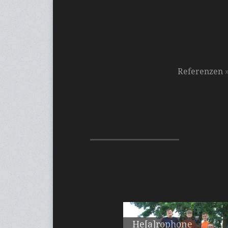
Referenzen
He[a]rophone