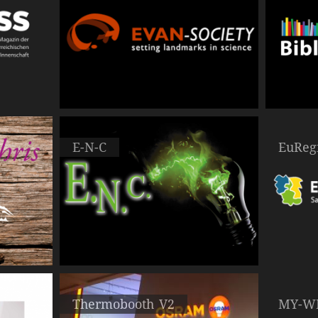
E-N-C
EuRegi
Thermobooth V2
MY-W