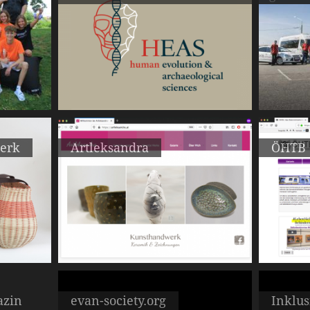
werk
Artleksandra
ÖHTB
azin
evan-society.org
Inklus