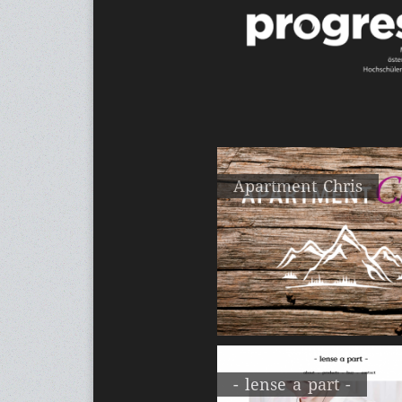
Apartment Chris
- lense a part -