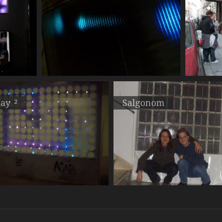
lay ²
Salgonom