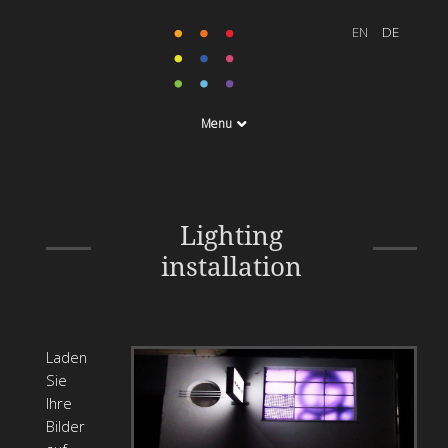
Menu
Lighting installation hosted
Lighting
by useabrand.com, vienna
installation
Laden
Sie
Ihre
Bilder