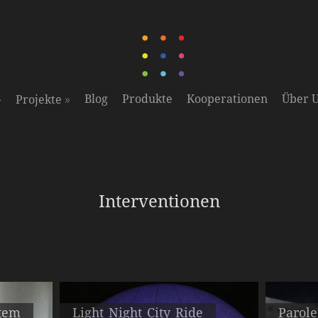
»
»
Blog
Produkte
Kooperationen
Über 
Projekte
Interventionen
stem
Light Night City Ride
Parol