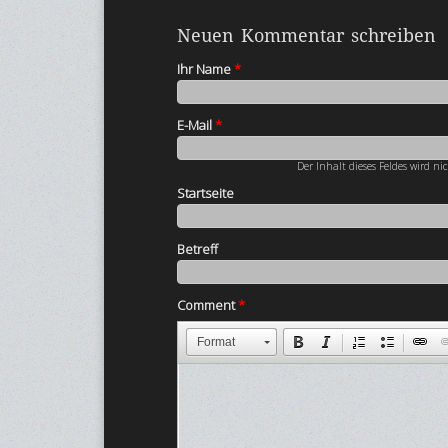
Neuen Kommentar schreiben
Ihr Name
*
E-Mail
*
Der Inhalt dieses Feldes wird ni
Startseite
Betreff
Comment
*
Format