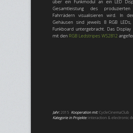
über ein Funkmodul an ein LED Disp
Gesamtleistung des produzie
Fahrrädern visualisieren wird. In 
Gehäusen sind jeweils 8 RGB LEDs
Funkboard untergebracht. Das Display 
mit den
RGB Ledstripes WS2812
angefer
Jahr:
2015
Kooperation mit:
CycleCinemaClub
Kategorie in Projekte:
interaction & electronic d