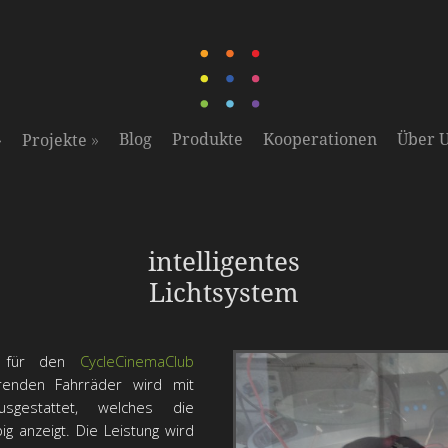
»
»
Blog
Produkte
Kooperationen
Über 
Projekte
CycleCinemaClub
intelligentes
Lichtsystem
m für den
CycleCinemaClub
erenden Fahrräder wird mit
usgestattet, welches die
ig anzeigt. Die Leistung wird