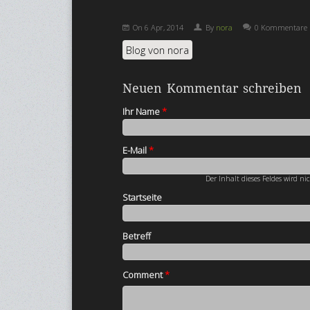
On
6 Apr, 2014
By
nora
0 Kommentare
Blog von nora
Neuen Kommentar schreiben
Ihr Name
*
E-Mail
*
Der Inhalt dieses Feldes wird ni
Startseite
Betreff
Comment
*