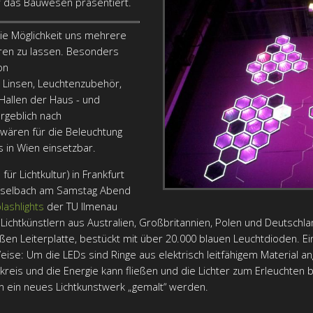
 das Bauwesen präsentiert.
ie Möglichkeit uns mehrere
eren zu lassen. Besonders
on
 Linsen, Leuchtenzubehör,
Hallen der Haus - und
rgeblich nach
 wären für die Beleuchtung
s in Wien einsetzbar.
 für Lichtkultur) in Frankfurt
Haselbach am Samstag Abend
lashlights
der TU Ilmenau
Lichtkünstlern aus Australien, Großbritannien, Polen und Deutschla
n Leiterplatte, bestückt mit über 20.000 blauen Leuchtdioden. Eine
eise: Um die LEDs sind Ringe aus elektrisch leitfähigem Material 
kreis und die Energie kann fließen und die Lichter zum Erleuchten 
nn ein neues Lichtkunstwerk „gemalt“ werden.