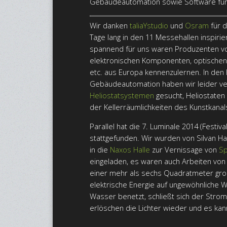
Gebäudeautomation sowie Software für
Wir danken
taliaYstudio
und
Osram
für d
Tage lang in den 11 Messehallen inspiri
spannend für uns waren Produzenten v
elektronischen Komponenten, optischen
etc. aus Europa kennenzulernen. In den 
Gebäudeautomation haben wir leider ve
Heliostatsystemen
gesucht, Heliostaten
der Kellerräumlichkeiten des Kunstkanal
Parallel hat die 7. Luminale 2014 (Festival
stattgefunden. Wir wurden von Silvan 
in die
Naxos Halle
zur Vernissage von
Sp
eingeladen, es waren auch Arbeiten von 
einer mehr als sechs Quadratmeter große
elektrische Energie auf ungewöhnliche W
Wasser benetzt, schließt sich der Strom
erlöschen die Lichter wieder und es ka