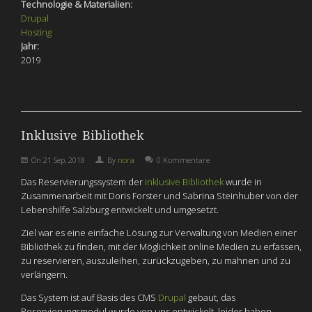
Technologie & Materialien:
Drupal
Hosting
Jahr:
2019
Inklusive Bibliothek
On
21 Sep, 2018
By
nora
0 Kommentare
Das Reservierungssystem der
inklusive Bibliothek
wurde in
Zusammenarbeit mit Doris Forster und Sabrina Steinhuber von der
Lebenshilfe Salzburg entwickelt und umgesetzt.
Ziel war es eine einfache Lösung zur Verwaltung von Medien einer
Bibliothek zu finden, mit der Möglichkeit online Medien zu erfassen,
zu reservieren, auszuleihen, zurückzugeben, zu mahnen und zu
verlängern.
Das System ist auf Basis des CMS
Drupal
gebaut, das
Reservierungsmodul wurde von uns entwickelt, leider haben