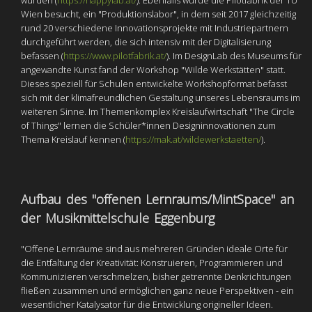
wurden (
https://happylab.at/
). Ebenfalls wurde die Pilotfabrik der TU
Wien besucht, ein "Produktionslabor", in dem seit 2017 gleichzeitig
rund 20 verschiedene Innovationsprojekte mit Industriepartnern
durchgeführt werden, die sich intensiv mit der Digitalisierung
befassen (
https://www.pilotfabrik.at/
). Im DesignLab des Museums für
angewandte Kunst fand der Workshop "Wilde Werkstätten" statt.
Dieses speziell für Schulen entwickelte Workshopformat befasst
sich mit der klimafreundlichen Gestaltung unseres Lebensraums im
weiteren Sinne. Im Themenkomplex Kreislaufwirtschaft "The Circle
of Things" lernen die Schüler*innen Designinnovationen zum
Thema Kreislauf kennen (
https://mak.at/wildewerkstaetten/
).
Aufbau des "offenen Lernraums/MintSpace" an
der Musikmittelschule Eggenburg
"Offene Lernräume sind aus mehreren Gründen ideale Orte für
die Entfaltung der Kreativität: Konstruieren, Programmieren und
Kommunizieren verschmelzen, bisher getrennte Denkrichtungen
fließen zusammen und ermöglichen ganz neue Perspektiven - ein
wesentlicher Katalysator für die Entwicklung origineller Ideen.