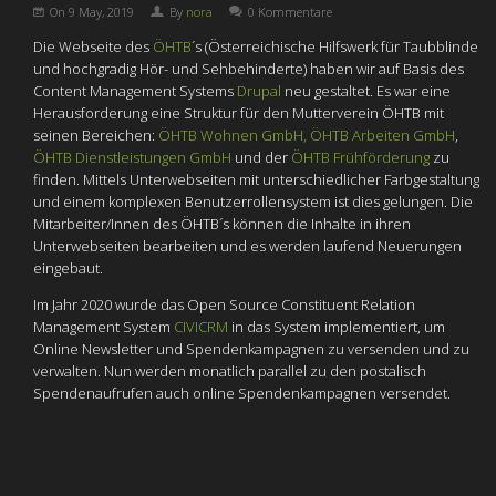
On
9 May, 2019
By
nora
0 Kommentare
Die Webseite des
ÖHTB
´s (Österreichische Hilfswerk für Taubblinde
und hochgradig Hör- und Sehbehinderte) haben wir auf Basis des
Content Management Systems
Drupal
neu gestaltet. Es war eine
Herausforderung eine Struktur für den Mutterverein ÖHTB mit
seinen Bereichen:
ÖHTB Wohnen GmbH,
ÖHTB Arbeiten GmbH
,
ÖHTB Dienstleistungen GmbH
und der
ÖHTB Frühförderung
zu
finden. Mittels Unterwebseiten mit unterschiedlicher Farbgestaltung
und einem komplexen Benutzerrollensystem ist dies gelungen. Die
Mitarbeiter/Innen des ÖHTB´s können die Inhalte in ihren
Unterwebseiten bearbeiten und es werden laufend Neuerungen
eingebaut.
Im Jahr 2020 wurde das Open Source Constituent Relation
Management System
CIVICRM
in das System implementiert, um
Online Newsletter und Spendenkampagnen zu versenden und zu
verwalten. Nun werden monatlich parallel zu den postalisch
Spendenaufrufen auch online Spendenkampagnen versendet.