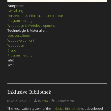
Kategorien:
Gestaltung
Konzeption & Informationsarchitektur
Programmierung
Webdesign & Webdevelopment
Technologie & Materialien:
Logogestaltung
Webdevelopment
Webdesign
Drupal
Programmierung
Jahr:
2017
Inklusive Bibliothek
On
21 Sep, 2018
By
nora
0 Kommentare
The reservation system of the
inklusive Bibliothek
was developed