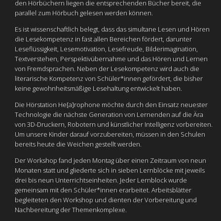
den Hörbüchern liegen die entsprechenden Bücher bereit, die
parallel zum Hörbuch gelesen werden können.
Es ist wissenschaftlich belegt, dass das simultane Lesen und Hören
die Lesekompetenz in fast allen Bereichen fördert, darunter
Leseflüssigkeit, Lesemotivation, Lesefreude, Bilderimagination,
Textverstehen, Perspektivübernahme und das Hören und Lernen
von Fremdsprachen. Neben der Lesekompetenz wird auch die
literarische Kompetenz von Schüler*innen gefördert, die bisher
keine gewohnheitsmäßige Lesehaltung entwickelt haben.
Die Hörstation He[a]rophone möchte durch den Einsatz neuester
Technologie die nächste Generation von Lernenden auf die Ära
von 3D-Druckern, Robotern und künstlicher Intelligenz vorbereiten.
Um unsere Kinder darauf vorzubereiten, müssen in den Schulen
bereits heute die Weichen gestellt werden.
Der Workshop fand jeden Montag über einen Zeitraum von neun
Monaten statt und gliederte sich in sieben Lernblöcke mit jeweils
drei bis neun Unterrichtseinheiten. Jeder Lernblock wurde
gemeinsam mit den Schüler*innen erarbeitet. Arbeitsblätter
begleiteten den Workshop und dienten der Vorbereitung und
Nachbereitung der Themenkomplexe.