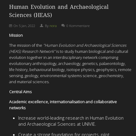
Human Evolution and Archaeological
Sciences (HEAS)
On
5 Jan, 2022
By
nora
0 Kommentare
Mission
The mission of the
"Human Evolution and Archaeological Sciences
(HEAS) Research Network"
is to study human biological and cultural
evolution together in an interdisciplinary network comprising
evolutionary anthropology, archaeology, genetics, palaeontology,
life history, behavioural biology, isotope physics, geophysics, remote
sensing, geology, environmental systems science, geochemistry,
and material sciences.
Central Aims
Academic excellence, internationalisation and collaborative
networks
Increase world-leading research in Human Evolution
and Archaeological Sciences at UNIVIE.
Create a strong foundation for projects, pilot