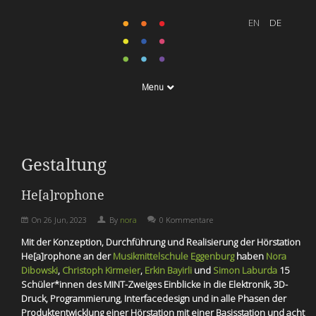
Menu
Gestaltung
He[a]rophone
On
26 Jun, 2023
By
nora
0 Kommentare
Mit der Konzeption, Durchführung und Realisierung der Hörstation
He[a]rophone an der
Musikmittelschule Eggenburg
haben
Nora
Dibowski
,
Christoph Kirmeier
,
Erkin Bayirli
und
Simon Laburda
15
Schüler*innen des MINT-Zweiges Einblicke in die Elektronik, 3D-
Druck, Programmierung, Interfacedesign und in alle Phasen der
Produktentwicklung einer Hörstation mit einer Basisstation und acht