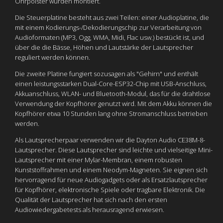
Ohrpolster wurden montiert.
Die Steuerplatine besteht aus zwei Teilen: einer Audioplatine, die
mit einem Kodierungs-/Dekodierungschip zur Verarbeitung von
Audioformaten (MP3, Ogg, WMA, Midi, Flac usw.) bestückt ist, und
über die die Bässe, Höhen und Lautstärke der Lautsprecher
reguliert werden können.
Die zweite Platine fungiert sozusagen als "Gehirn" und enthält
einen leistungsstarken Dual-Core-ESP32-Chip mit USB-Anschluss,
Akkuanschluss, WLAN- und Bluetooth-Modul, das für die drahtlose
Verwendung der Kopfhörer genutzt wird. Mit dem Akku können die
Kopfhörer etwa 10 Stunden lang ohne Stromanschluss betrieben
werden.
Als Lautsprecherpaar verwenden wir die Dayton Audio CE38M-8-
Lautsprecher. Diese Lautsprecher sind leichte und vielseitige Mini-
Lautsprecher mit einer Mylar-Membran, einem robusten
Kunststoffrahmen und einem Neodym-Magneten. Sie eignen sich
hervorragend für neue Audiogadgets oder als Ersatzlautsprecher
für Kopfhörer, elektronische Spiele oder tragbare Elektronik. Die
Qualität der Lautsprecher hat sich nach den ersten
Audiowiedergabetests als herausragend erwiesen.