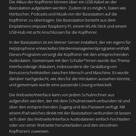
Die Akkus der Kopfhörer können über ein USB-Kabel an der
Basisstation aufgeladen werden. Zudem ist es möglich, Daten wie
Hörbücher, Podcasts und Musik von der Basisstation auf die
Kopfhörer zu übertragen. Die Basisstation besteht aus dem
Einplatinencomputer Raspberry Pi, einem WLAN-Stick und einem
USB-Hub mit acht Anschlüssen für die Kopfhörer.
In der Basisstation ist ein kleiner Server installiert, der ein eigens für
He[a]rophone entwickeltes Medienmanagementprogramm enthält.
Dieses Programm versorgt die Kopfhörer mit den entsprechenden
Audiodaten. Gemeinsam mit den Schüler*innen wurde das Thema
Interfacedesign diskutiert, insbesondere die Gestaltung von
Benutzerschnittstellen zwischen Mensch und Maschine. Es wurde
darüber nachgedacht, wie dies für die Hörstation aussehen könnte,
und gemeinsam wurde eine passende Lösung entwickelt.
Die Webseite/Interface kann von jedem Schulrechner aus
aufgerufen werden, der mit dem Schulnetzwerk verbunden ist und
über den entsprechenden Zugang und das Passwort verfügt. Mit
einem iPad welches direkt mit der Basisstation verbunden ist lassen
sich über das Webseite/Interface Audiodateien einfach hochladen
oder von einer Webseite herunterladen und den einzelnen
Kopfhörern zuweisen.