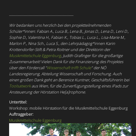
-----------------------------------------------------
Wir bedanken uns herzlich bei den projektteilnehmenden
Schüler*innen: Fabian A., Luca B., Lena B., Jonas D., Lena D., Leni D.,
Sophie D., Valentina H., Fabian K., Tobias L., Luca L., Lisa-Marie M.,
Marlon P., Nina Sch., Luca S., den Lehrpädagog*innen Karin
Krottendorfer-Stift & Petra Roitner und der Direktorin der
Musikmittelschule Eggenburg
, Judith Grafinger für die großartige
Zusammenarbeit! Vielen Dank für die Finanzierung des Projektes
über den Fördercall "
Wissenschaft trifft Schule
"
der NÖ
Landesregierung, Abteilung Wissenschaft und Forschung. Auch
einen großen Dank geht an Berenice Kuntner, Geschäftsführerin bei
Toolsatwork
aus Wien, für die
Zurverfügungstellung
eines iPads zur
Ansteuerung der Hörstation He[a]rophone.
Untertitel:
Workshop: mobile Hörstation für die Musikmittelschule Eggenburg
Auftraggeber:
Musikmittelschule Eggenburg