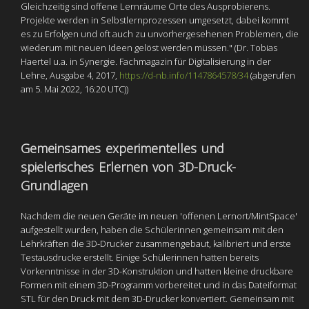
Gleichzeitig sind offene Lernräume Orte des Ausprobierens.
Projekte werden in Selbstlernprozessen umgesetzt, dabei kommt
es zu Erfolgen und oft auch zu unvorhergesehenen Problemen, die
wiederum mit neuen Ideen gelöst werden müssen." (Dr. Tobias
Haertel u.a. in Synergie. Fachmagazin für Digitalisierung in der
Lehre, Ausgabe 4, 2017,
https://d-nb.info/1147864578/34
(abgerufen
am 5. Mai 2022, 16:20 UTC))
Gemeinsames experimentelles und
spielerisches Erlernen von 3D-Druck-
Grundlagen
Nachdem die neuen Geräte im neuen 'offenen Lernort/MintSpace'
aufgestellt wurden, haben die Schülerinnen gemeinsam mit den
Lehrkräften die 3D-Drucker zusammengebaut, kalibriert und erste
Testausdrucke erstellt. Einige Schülerinnen hatten bereits
Vorkenntnisse in der 3D-Konstruktion und hatten kleine druckbare
Formen mit einem 3D-Programm vorbereitet und in das Dateiformat
STL für den Druck mit dem 3D-Drucker konvertiert. Gemeinsam mit