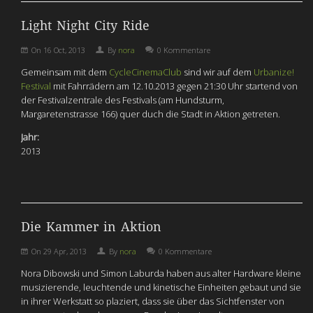
Light Night City Ride
On
16 Oct, 2013
By
nora
0 Kommentare
Gemeinsam mit dem
CycleCinemaClub
sind wir auf dem
Urbanize!
Festival
mit Fahrrädern am 12.10.2013 gegen 21:30 Uhr startend von
der Festivalzentrale des Festivals (am Hundsturm,
Margaretenstrasse 166) quer duch die Stadt in Aktion getreten.
Jahr:
2013
Die Kammer in Aktion
On
29 Apr, 2013
By
nora
0 Kommentare
Nora Dibowski und Simon Laburda haben aus alter Hardware kleine
musizierende, leuchtende und kinetische Einheiten gebaut und sie
in ihrer Werkstatt so plaziert, dass sie über das Sichtfenster von