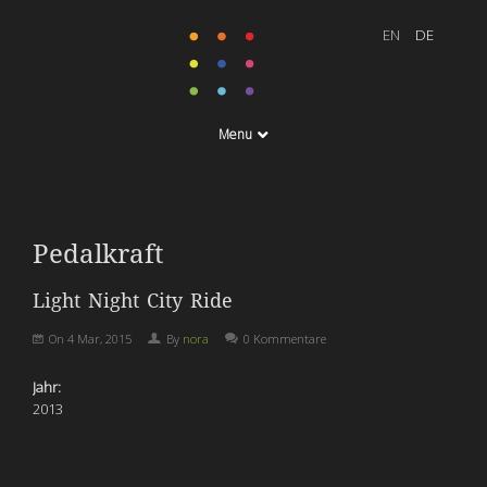
Menu
Pedalkraft
Light Night City Ride
On
4 Mar, 2015
By
nora
0 Kommentare
Jahr:
2013