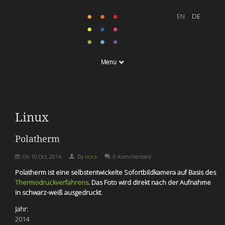
Menu
Linux
Polatherm
On
10 Oct, 2014
By
nora
0 Kommentare
Polatherm ist eine selbstentwickelte Sofortbildkamera auf Basis des
Thermodruckverfahrens
. Das Foto wird direkt nach der Aufnahme
in schwarz-weiß ausgedruckt.
Jahr:
2014