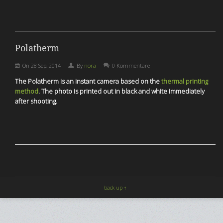
Polatherm
On
28 Sep, 2014
By
nora
0 Kommentare
The Polatherm is an instant camera based on the
thermal printing
method
. The photo is printed out in black and white immediately
after shooting.
back up ↑