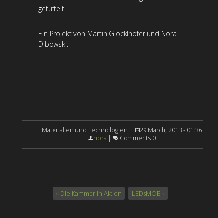
getüftelt.
Ein Projekt von Martin Glöcklhofer und Nora
Dibowski.
Materialien und Technologien: |
29 March, 2013 - 01:36
|
nora
|
Comments 0 |
« Die Kammer in Aktion
LEDsMOB »