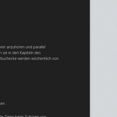
̈rer anzuhören und parallel
 sie in den Kapiteln des
̈rbuchecke werden wöchentlich von
ken.
exte. Denn beim Zuhören von