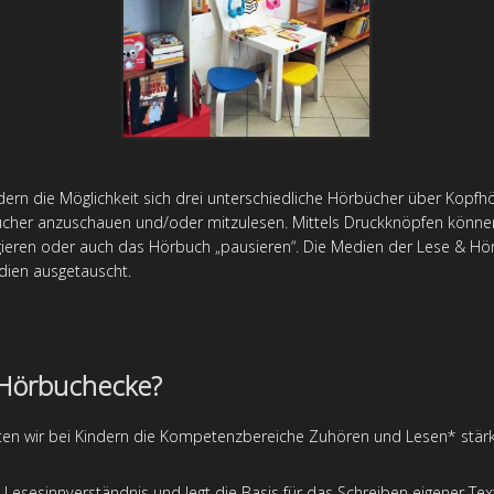
rn die Möglichkeit sich drei unterschiedliche Hörbücher über Kopfho
̈cher anzuschauen und/oder mitzulesen. Mittels Druckknöpfen können
igieren oder auch das Hörbuch „pausieren“. Die Medien der Lese & Ho
edien ausgetauscht.
Hörbuchecke?
en wir bei Kindern die Kompetenzbereiche Zuhören und Lesen* stär
 Lesesinnverständnis und legt die Basis für das Schreiben eigener T