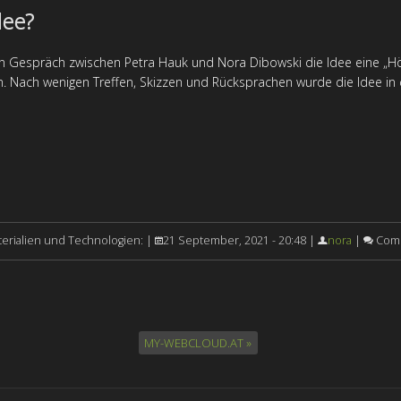
dee?
n Gespräch zwischen Petra Hauk und Nora Dibowski die Idee eine „Hör
n. Nach wenigen Treffen, Skizzen und Rücksprachen wurde die Idee in 
erialien und Technologien: |
21 September, 2021 - 20:48 |
nora
|
Comm
MY-WEBCLOUD.AT »