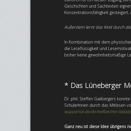
Geschichten und Sachtexten eignen 
Konzentrationsfähigkeit gesteigert,
Außerdem lernt das Kind durch die 
In Kombination mit dem physischen 
die Leseflüssigkeit und Lesemotiv
bisher keine gewohnheitsmäßige Le
* Das Lüneberger M
Dr. phil. Steffen Gailbergers konn
SchülerInnen durch das Mitlesen v
wuppertal.de/de/teilfaecher/didakti
Ganz neu ist diese Idee übrigens ni