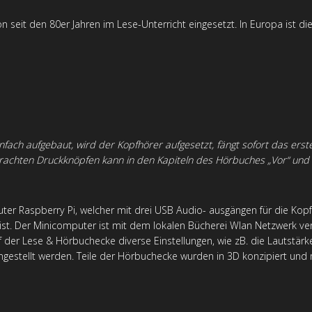
 seit den 80er Jahren im Lese-Unterricht eingesetzt. In Europa ist dies
nfach aufgebaut, wird der Kopfhörer aufgesetzt, fängt sofort das ers
rachten Druckknöpfen kann in den Kapiteln des Hörbuches „Vor“ und 
 Raspberry Pi, welcher mit drei USB Audio- ausgängen für die Kopfh
 ist. Der Minicomputer ist mit dem lokalen Bücherei Wlan Netzwerk ve
er Lese & Hörbuchecke diverse Einstellungen, wie zB. die Lautstärke
ingestellt werden. Teile der Hörbuchecke wurden in 3D konzipiert un