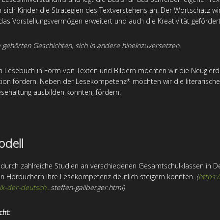
sich Kinder die Strategien des Textverstehens an. Der Wortschatz wird
 das Vorstellungsvermögen erweitert und auch die Kreativität gefördert
gehörten Geschichten, sich in andere hineinzuversetzen.
Lesebuch in Form von Texten und Bildern möchten wir die Neugierde 
ation fördern. Neben der Lesekompetenz* möchten wir die literarisc
sehaltung ausbilden konnten, fördern.
odell
te durch zahlreiche Studien an verschiedenen Gesamtschulklassen in 
on Hörbüchern ihre Lesekompetenz deutlich steigern konnten.
(
https:/
k-der-deutsch...
steffen-gailberger.html)
cht: