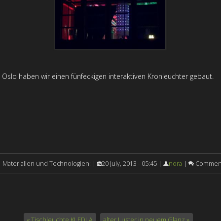
Oslo haben wir einen fünfeckigen interaktiven Kronleuchter gebaut.
Materialien und Technologien: |
20 July, 2013 - 05:45 |
nora
|
Comment
« Tischleuchte KLEDLA
alter Luster in neuem Glanz »