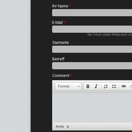
Ihr Name
*
E-Mail
*
Der Inhalt dieses Feldes wird ni
Startseite
Betreff
Comment
*
Format
body
p