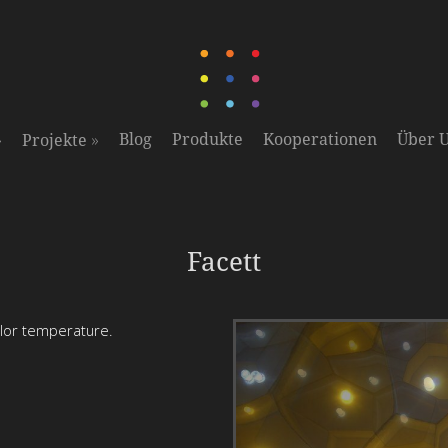
»
»
Blog
Produkte
Kooperationen
Über 
Projekte
Playing around with shapes, LEDs and color temperature.
Facett
olor temperature.