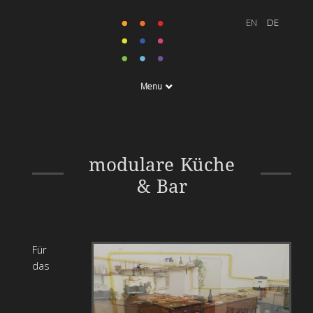
Menu
Gemeinschaftsprojekt für
modulare Küche
den Kunstkanal
& Bar
Für
das