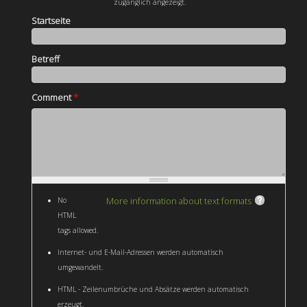
zugänglich angezeigt.
Startseite
Betreff
Comment
*
More information about text formats
No
HTML
tags allowed.
Internet- und E-Mail-Adressen werden automatisch
umgewandelt.
HTML - Zeilenumbrüche und Absätze werden automatisch
erzeugt.