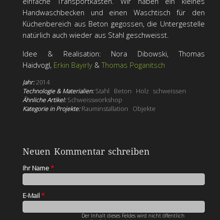
einfache Transportkästen. Wir haben ein kleines
Handwaschbecken und einen Waschtisch für den
Küchenbereich aus Beton gegossen, die Untergestelle
natürlich auch wieder aus Stahl geschweisst.
Idee & Realisation: Nora Dibowski, Thomas
Haidvogl,
Erkin Bayirly
&
Thomas Poganitsch
Jahr:
2014
Technologie & Materialien:
Stahl
Beton
Holz
schweissen
Ähnliche Artikel:
Schweissworkshop
Kategorie in Projekte:
Rauminstallation
Objekte
Neuen Kommentar schreiben
Ihr Name
*
E-Mail
*
Der Inhalt dieses Feldes wird nicht öffentlich