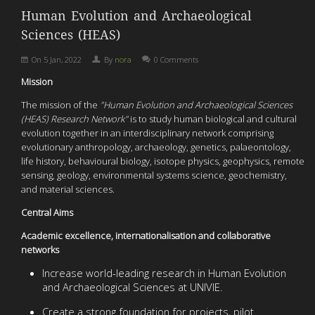
Human Evolution and Archaeological
Sciences (HEAS)
On
5 Jan, 2022
By
nora
0 Comments
Mission
The mission of the
"Human Evolution and Archaeological Sciences
(HEAS) Research Network"
is to study human biological and cultural
evolution together in an interdisciplinary network comprising
evolutionary anthropology, archaeology, genetics, palaeontology,
life history, behavioural biology, isotope physics, geophysics, remote
sensing, geology, environmental systems science, geochemistry,
and material sciences.
Central Aims
Academic excellence, internationalisation and collaborative
networks
Increase world-leading research in Human Evolution
and Archaeological Sciences at UNIVIE.
Create a strong foundation for projects, pilot