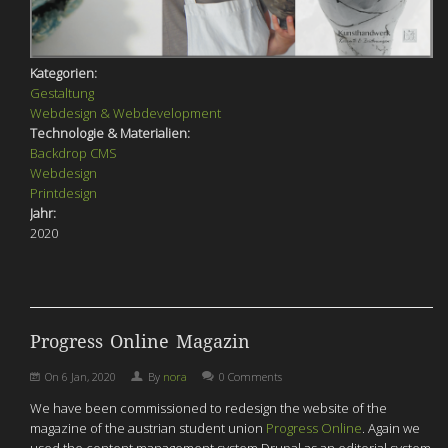
Kategorien:
Gestaltung
Webdesign & Webdevelopment
Technologie & Materialien:
Backdrop CMS
Webdesign
Printdesign
Jahr:
2020
Progress Online Magazin
On
6 Jan, 2020
By
nora
0 Comments
We have been commissioned to redesign the website of the
magazine of the austrian student union
Progress Online
. Again we
used the content management system Drupal as an editorial system