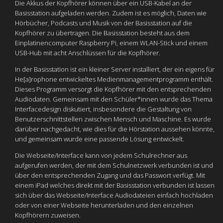
Die Akkus der Kopfhörer können über ein USB-Kabel an der
Basisstation aufgeladen werden. Zudem ist es möglich, Daten wie
Hörbücher, Podcasts und Musik von der Basisstation auf die
Kopfhörer zu übertragen. Die Basisstation besteht aus dem
Einplatinencomputer Raspberry Pi, einem WLAN-Stick und einem
USB-Hub mit acht Anschlüssen für die Kopfhörer.
In der Basisstation ist ein kleiner Server installiert, der ein eigens für
He[a]rophone entwickeltes Medienmanagementprogramm enthält.
Dieses Programm versorgt die Kopfhörer mit den entsprechenden
Audiodaten. Gemeinsam mit den Schüler*innen wurde das Thema
Interfacedesign diskutiert, insbesondere die Gestaltung von
Benutzerschnittstellen zwischen Mensch und Maschine. Es wurde
darüber nachgedacht, wie dies für die Hörstation aussehen könnte,
und gemeinsam wurde eine passende Lösung entwickelt.
Die Webseite/Interface kann von jedem Schulrechner aus
aufgerufen werden, der mit dem Schulnetzwerk verbunden ist und
über den entsprechenden Zugang und das Passwort verfügt. Mit
einem iPad welches direkt mit der Basisstation verbunden ist lassen
sich über das Webseite/Interface Audiodateien einfach hochladen
oder von einer Webseite herunterladen und den einzelnen
Kopfhörern zuweisen.