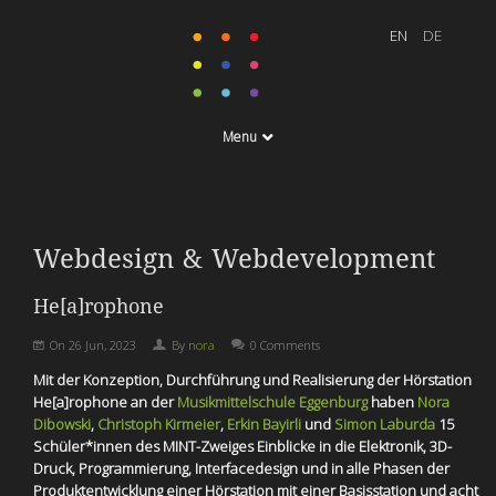
Menu
Webdesign & Webdevelopment
He[a]rophone
On
26 Jun, 2023
By
nora
0 Comments
Mit der Konzeption, Durchführung und Realisierung der Hörstation
He[a]rophone an der
Musikmittelschule Eggenburg
haben
Nora
Dibowski
,
Christoph Kirmeier
,
Erkin Bayirli
und
Simon Laburda
15
Schüler*innen des MINT-Zweiges Einblicke in die Elektronik, 3D-
Druck, Programmierung, Interfacedesign und in alle Phasen der
Produktentwicklung einer Hörstation mit einer Basisstation und acht