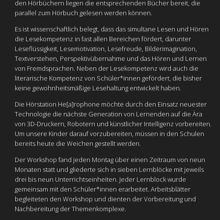
den Hörbüchern liegen die entsprechenden Bücher bereit, die
parallel zum Hörbuch gelesen werden können.
Es ist wissenschaftlich belegt, dass das simultane Lesen und Hören
die Lesekompetenz in fast allen Bereichen fördert, darunter
Leseflüssigkeit, Lesemotivation, Lesefreude, Bilderimagination,
Textverstehen, Perspektivübernahme und das Hören und Lernen
von Fremdsprachen. Neben der Lesekompetenz wird auch die
literarische Kompetenz von Schüler*innen gefördert, die bisher
keine gewohnheitsmäßige Lesehaltung entwickelt haben.
Die Hörstation He[a]rophone möchte durch den Einsatz neuester
Technologie die nächste Generation von Lernenden auf die Ära
von 3D-Druckern, Robotern und künstlicher Intelligenz vorbereiten.
Um unsere Kinder darauf vorzubereiten, müssen in den Schulen
bereits heute die Weichen gestellt werden.
Der Workshop fand jeden Montag über einen Zeitraum von neun
Monaten statt und gliederte sich in sieben Lernblöcke mit jeweils
drei bis neun Unterrichtseinheiten. Jeder Lernblock wurde
gemeinsam mit den Schüler*innen erarbeitet. Arbeitsblätter
begleiteten den Workshop und dienten der Vorbereitung und
Nachbereitung der Themenkomplexe.