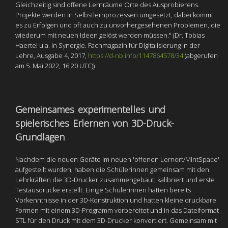
Gleichzeitig sind offene Lernräume Orte des Ausprobierens.
Projekte werden in Selbstlernprozessen umgesetzt, dabei kommt
es zu Erfolgen und oft auch zu unvorhergesehenen Problemen, die
wiederum mit neuen Ideen gelöst werden müssen." (Dr. Tobias
Haertel u.a. in Synergie. Fachmagazin für Digitalisierung in der
Lehre, Ausgabe 4, 2017,
https://d-nb.info/1147864578/34
(abgerufen
am 5. Mai 2022, 16:20 UTC))
Gemeinsames experimentelles und
spielerisches Erlernen von 3D-Druck-
Grundlagen
Nachdem die neuen Geräte im neuen 'offenen Lernort/MintSpace'
aufgestellt wurden, haben die Schülerinnen gemeinsam mit den
Lehrkräften die 3D-Drucker zusammengebaut, kalibriert und erste
Testausdrucke erstellt. Einige Schülerinnen hatten bereits
Vorkenntnisse in der 3D-Konstruktion und hatten kleine druckbare
Formen mit einem 3D-Programm vorbereitet und in das Dateiformat
STL für den Druck mit dem 3D-Drucker konvertiert. Gemeinsam mit