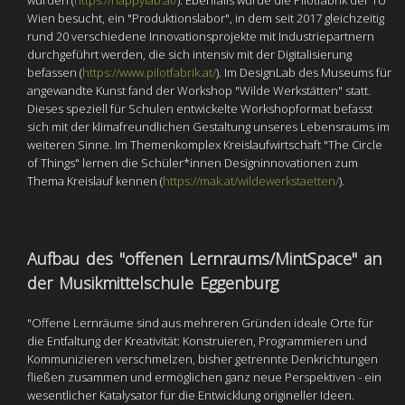
wurden (
https://happylab.at/
). Ebenfalls wurde die Pilotfabrik der TU
Wien besucht, ein "Produktionslabor", in dem seit 2017 gleichzeitig
rund 20 verschiedene Innovationsprojekte mit Industriepartnern
durchgeführt werden, die sich intensiv mit der Digitalisierung
befassen (
https://www.pilotfabrik.at/
). Im DesignLab des Museums für
angewandte Kunst fand der Workshop "Wilde Werkstätten" statt.
Dieses speziell für Schulen entwickelte Workshopformat befasst
sich mit der klimafreundlichen Gestaltung unseres Lebensraums im
weiteren Sinne. Im Themenkomplex Kreislaufwirtschaft "The Circle
of Things" lernen die Schüler*innen Designinnovationen zum
Thema Kreislauf kennen (
https://mak.at/wildewerkstaetten/
).
Aufbau des "offenen Lernraums/MintSpace" an
der Musikmittelschule Eggenburg
"Offene Lernräume sind aus mehreren Gründen ideale Orte für
die Entfaltung der Kreativität: Konstruieren, Programmieren und
Kommunizieren verschmelzen, bisher getrennte Denkrichtungen
fließen zusammen und ermöglichen ganz neue Perspektiven - ein
wesentlicher Katalysator für die Entwicklung origineller Ideen.