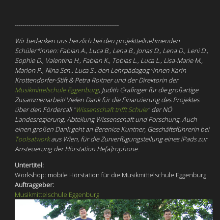
-----------------------------------------------------
Wir bedanken uns herzlich bei den projektteilnehmenden
Schüler*innen: Fabian A., Luca B., Lena B., Jonas D., Lena D., Leni D.,
Sophie D., Valentina H., Fabian K., Tobias L., Luca L., Lisa-Marie M.,
Marlon P., Nina Sch., Luca S., den Lehrpädagog*innen Karin
Krottendorfer-Stift & Petra Roitner und der Direktorin der
Musikmittelschule Eggenburg
, Judith Grafinger für die großartige
Zusammenarbeit! Vielen Dank für die Finanzierung des Projektes
über den Fördercall "
Wissenschaft trifft Schule
"
der NÖ
Landesregierung, Abteilung Wissenschaft und Forschung. Auch
einen großen Dank geht an Berenice Kuntner, Geschäftsführerin bei
Toolsatwork
aus Wien, für die
Zurverfügungstellung
eines iPads zur
Ansteuerung der Hörstation He[a]rophone.
Untertitel:
Workshop: mobile Hörstation für die Musikmittelschule Eggenburg
Auftraggeber:
Musikmittelschule Eggenburg