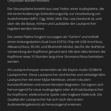
Ohrpolster wurden montiert.
Die Steuerplatine besteht aus zwei Teilen: einer Audioplatine, die
mit einem Kodierungs-/Dekodierungschip zur Verarbeitung von
Audioformaten (MP3, Ogg, WMA, Midi, Flac usw.) bestückt ist, und
über die die Bässe, Höhen und Lautstärke der Lautsprecher
reguliert werden können.
Die zweite Platine fungiert sozusagen als "Gehirn" und enthält
einen leistungsstarken Dual-Core-ESP32-Chip mit USB-Anschluss,
Akkuanschluss, WLAN- und Bluetooth-Modul, das für die drahtlose
Verwendung der Kopfhörer genutzt wird. Mit dem Akku können die
Kopfhörer etwa 10 Stunden lang ohne Stromanschluss betrieben
werden.
Als Lautsprecherpaar verwenden wir die Dayton Audio CE38M-8-
Lautsprecher. Diese Lautsprecher sind leichte und vielseitige Mini-
Lautsprecher mit einer Mylar-Membran, einem robusten
Kunststoffrahmen und einem Neodym-Magneten. Sie eignen sich
hervorragend für neue Audiogadgets oder als Ersatzlautsprecher
für Kopfhörer, elektronische Spiele oder tragbare Elektronik. Die
Qualität der Lautsprecher hat sich nach den ersten
Audiowiedergabetests als herausragend erwiesen.