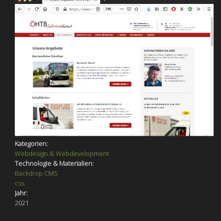
Kategorien:
Webdesign & Webdevelopment
Technologie & Materialien:
Backdrop CMS
css
Jahr:
2021