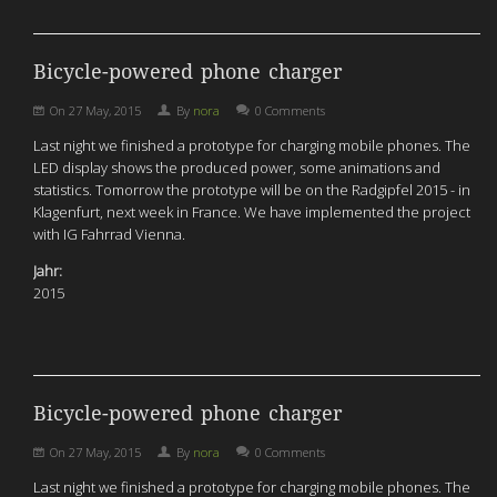
Bicycle-powered phone charger
On
27 May, 2015
By
nora
0 Comments
Last night we finished a prototype for charging mobile phones. The
LED display shows the produced power, some animations and
statistics. Tomorrow the prototype will be on the Radgipfel 2015 - in
Klagenfurt, next week in France. We have implemented the project
with IG Fahrrad Vienna.
Jahr:
2015
Bicycle-powered phone charger
On
27 May, 2015
By
nora
0 Comments
Last night we finished a prototype for charging mobile phones. The