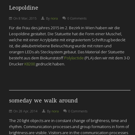
Leopoldine
On
8 Mar, 2015
By
nora
0 Comments
Für die Frau des Jahres 2015 im 2. Bezirk in Wien haben wir die
Leopoldine gestaltet. Die Statuette hat die Form einer Muschel,
welche mit einer Acrylplatte mit eingraviertem Schriftzug bedeckt
ist, die akkubetriebene Beleuchtung wurde mit roten und
orangen LEDs als Stecksystem gebaut. Das Material der Statuette
besteht aus dem Biokunststoff
Polylactide
(PLA) den wir mit dem 3-D
Drucker
K8200
gedruckt haben.
someday we walk around
On
28 Apr, 2014
By
nora
0 Comments
The 20 light objects are in constant change of brightness, time and
rhythm. Communication processes and group formations in form of
brightness are visible. Visitors are in the communication processes