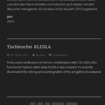
und dort den Raum erhellen und natürlich auch wieder mit dem
Besucher interagieren. Ein Ausbau ist für das Jahr 2015 angedacht.
Jahr:
2014
Tischleuchte KLEDLA
On
18 Oct, 2013
By
nora
0 Comments
From used cardboard corners in combination with 5 W LEDs, this
functional 5-piece table lamp KLEDLA was created. It currently
illuminated the dining and working table of the art gallery Kunstkanal
.