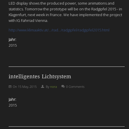
LED display shows the produced power, some animations and
statistics. Tomorrow the prototype will be on the Radgipfel 2015 - in
Klagenfurt, next week in France. We have implemented the project
with IG Fahrrad Vienna.
http://www.klimaaktiv.at/…/rad…/radgipfel/radgipfel2015.html
Jahr:
2015
intelligentes Lichtsystem
On
15 May, 2015
By
nora
0 Comments
Jahr:
2015