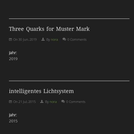
Three Quarks for Muster Mark
On
30 Jun, 2019
By
nora
0 Comments
Jahr:
2019
intelligentes Lichtsystem
On
21 Jul, 2015
By
nora
0 Comments
Jahr:
2015