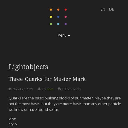
Menu
Lightobjects
Three Quarks for Muster Mark
On
2 Oct, 2019
By
nora
0 Comments
Quarks are the basic building blocks of our matter. Maybe they are
not the most basic, but they are more basic than any other particle
we know or have found so far.
Jahr:
2019