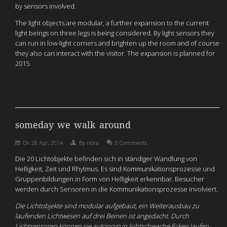
by sensors involved.
The light objects are modular, a further expansion to the current
light beings on three legs is being considered. By light sensors they
can run in low-light corners and brighten up the room and of course
they also can interact with the visitor. The expansion is planned for
2015.
someday we walk around
On
28 Apr, 2014
By
nora
0 Comments
Die 20 Lichtobjekte befinden sich in ständiger Wandlung von
Helligkeit, Zeit und Rhytmus. Es sind Kommunikationsprozesse und
Gruppenbildungen in Form von Helligkeit erkennbar. Besucher
werden durch Sensoren in die Kommunikationsprozesse involviert.
Die Lichtobjekte sind modular aufgebaut, ein Weiterausbau zu
laufenden Lichtwesen auf drei Beinen ist angedacht. Durch
Lichtsensoren können sie autonom in lichtschwache Ecken laufen