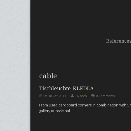
Reference
cable
Tischleuchte KLEDLA
On
18 Oct, 2013
By
nora
0 Comments
From used cardboard corners in combination with 5 W L
gallery Kunstkanal .