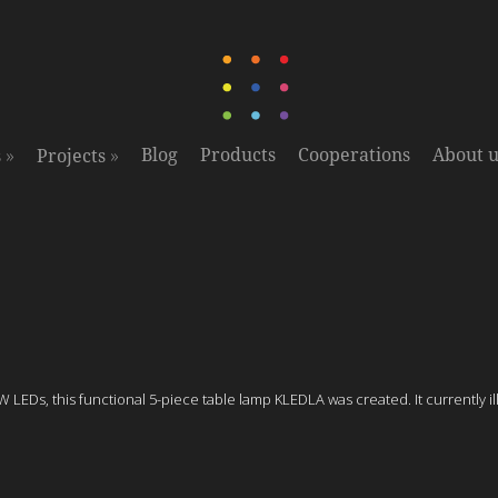
»
»
Blog
Products
Cooperations
About u
s
Projects
EDs, this functional 5-piece table lamp KLEDLA was created. It currently il