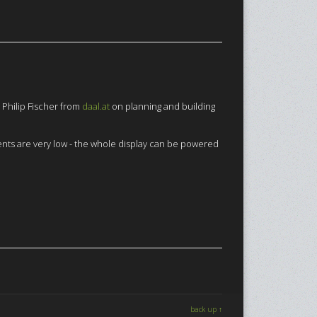
 Philip Fischer from
daal.at
on planning and building
ts are very low - the whole display can be powered
back up ↑