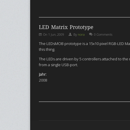
LED Matrix Prototype
On
1 Jun, 2009
By
nora
0 Comments
The LEDsMOB prototype is a 15x10 pixel RGB-LED Matri
this thing.
The LEDs are driven by 5 controllers attached to the
from a single USB-port.
Jahr:
2008