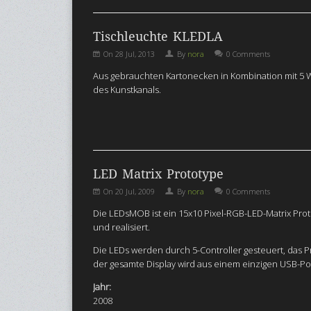
Tischleuchte KLEDLA
On
28 Jul, 2013
By
nora
0 Comments
Aus gebrauchten Kartonecken in Kombination mit 5 W 
des Kunstkanals.
LED Matrix Prototype
On
20 Jul, 2009
By
nora
0 Comments
Die LEDsMOB ist ein 15x10 Pixel-RGB-LED-Matrix Prot
und realisiert.
Die LEDs werden durch 5-Controller gesteuert, das P
der gesamte Display wird aus einem einzigen USB-Port
Jahr:
2008