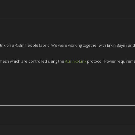
x on a 4x3m flexible fabric. We were working together with Erkin Bayirli and
 mesh which are controlled using the
AurinkoLink
protocol. Power requiremen