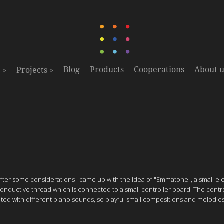
»
»
Blog
Products
Cooperations
About u
s
Projects
fter some considerations I came up with the idea of "Emmatone", a small el
conductive thread which is connected to a small controller board. The contr
iated with different piano sounds, so playful small compositions and melodie