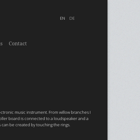
s
Contact
ectronic music instrument. From willow branches I
oller board is connected to a loudspeaker and a
s can be created by touching the rings.