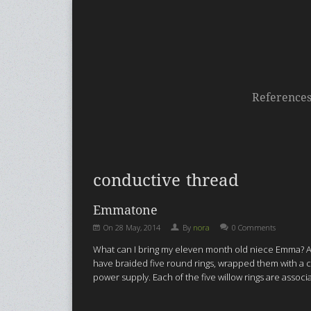
Reference
conductive thread
Emmatone
On
28 May, 2014
By
nora
0 Comments
What can I bring my eleven month old niece Emma?
A
have braided five round rings, wrapped them with a 
power supply. Each of the five willow rings are assoc