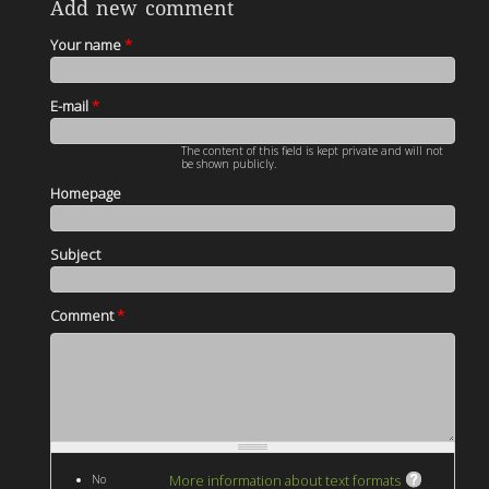
Add new comment
Your name
*
E-mail
*
The content of this field is kept private and will not
be shown publicly.
Homepage
Subject
Comment
*
More information about text formats
No