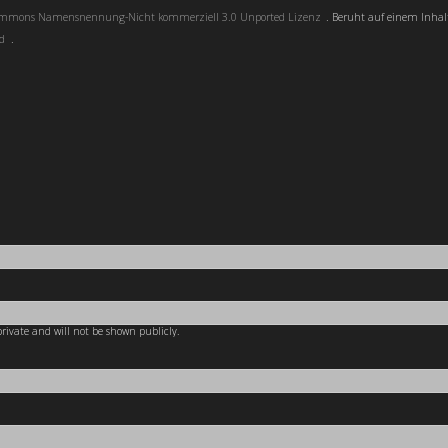
Commons Namensnennung-Nicht kommerziell 3.0 Unported Lizenz
. Beruht auf einem Inhal
ad
.
 private and will not be shown publicly.