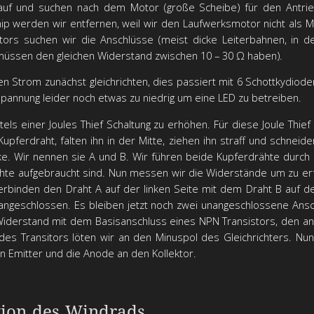
auf und suchen nach dem Motor (große Scheibe) für den Antrie
hip werden wir entfernen, weil wir den Laufwerksmotor nicht als
ors suchen wir die Anschlüsse (meist dicke Leiterbahnen, in de
müssen den gleichen Widerstand zwischen 10 – 30 Ω haben).
 Strom zunächst gleichrichten, dies passiert mit 6 Schottkydio
Spannung leider noch etwas zu niedrig um eine LED zu betreiben.
ttels einer Joules Thief Schaltung zu erhöhen. Für diese Joule Thie
pferdraht, falten ihn in der Mitte, ziehen ihn straff und schneide
e. Wir nennen sie A und B. Wir führen beide Kupferdrähte durch 
ähte aufgebraucht sind. Nun messen wir die Widerstände um zu er
rbinden den Draht A auf der linken Seite mit dem Draht B auf d
 angeschlossen. Es bleiben jetzt noch zwei unangeschlossene An
iderstand mit dem Basisanschluss eines NPN Transistors, den a
 des Transitors löten wir an den Minuspol des Gleichrichters. Nu
n Emitter und die Anode an den Kollektor.
tion des Windrads