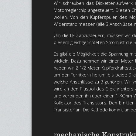
Wir schrauben das Diskettenlaufwerk 
Motorreglerchip angesteuert. Diesen C
wollen. Von den Kupferspulen des Mot
Widerstand messen (alle 3 Anschlüsse 
Um die LED anzusteuern, müssen wir den
diesem gleichgerichteten Strom ist die 
Es gibt die Möglichkeit die Spannung mi
wickeln. Dazu nehmen wir einen Meter Ku
haben wir 2 1/2 Meter Kupferdrahtstück
um den Ferritkern herum, bis beide Dr
welche Anschlüsse zu B gehören. Wir ve
wird an den Pluspol des Gleichrichters
und verbinden ihn über einen 1 KOhm W
Kollektor des Transistors. Den Emitter
Transistor an. Die Kathode kommt an de
mechanische Konstruk