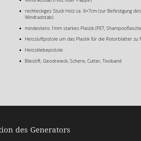
rechteckiges Stück Holz ca. 6×7cm (zur Befestigung d
Windradstab)
mindestens 1mm starkes Plastik (PET, Shampooflasch
Heissluftpistole um das Plastik für die Rotorblätter zu
Heissklebepistole
Bleistift, Geodreieck, Schere, Cutter, Tixoband
tion des Generators