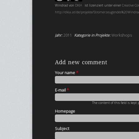
Windrad
von
DKIA
ist lizenziert unter einer
Creative 
http://dkia.at/de/projekte/Stromerzeugendes%20Windr
Jahr:
2011
Kategorie in Projekte:
Workshops
Add new comment
Your name
*
E-mail
*
The content of this field is kept
Homepage
Subject