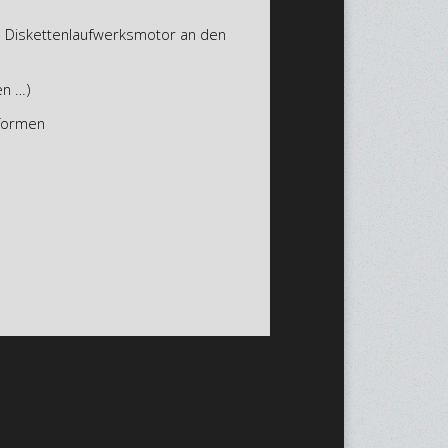
es Diskettenlaufwerksmotor an den
en …)
 formen