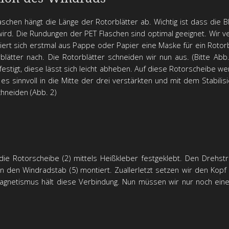
hen hängt die Länge der Rotorblätter ab. Wichtig ist dass die Bl
rd. Die Rundungen der PET Flaschen sind optimal geeignet. Wir 
iert sich erstmal aus Pappe oder Papier eine Maske für ein Rotor
lätter nach. Die Rotorblätter schneiden wir nun aus. (Bitte Abb
tigt, diese lässt sich leicht abheben. Auf diese Rotorscheibe we
st es sinnvoll in die Mitte der drei verstärkten und mit dem Stabil
chneiden (Abb. 2)
die Rotorscheibe (2) mittels Heißkleber festgeklebt. Den Drehs
an den Windradstab (5) montiert. Zuallerletzt setzen wir den Kop
gnetismus hält diese Verbindung. Nun müssen wir nur noch eine