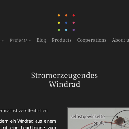
»
»
Blog
Products
Cooperations
About u
s
Projects
Überarbeitete Version mit einem vertikalen Windrad kommt
Stromerzeugendes
demnächst heraus
Windrad
mnächst veröffentlichen.
ndern ein Windrad aus einem
damit eine Leuchtdiode zum