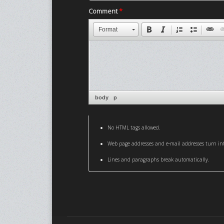
Comment
*
Format
body
p
No HTML tags allowed.
Web page addresses and e-mail addresses turn int
Lines and paragraphs break automatically.