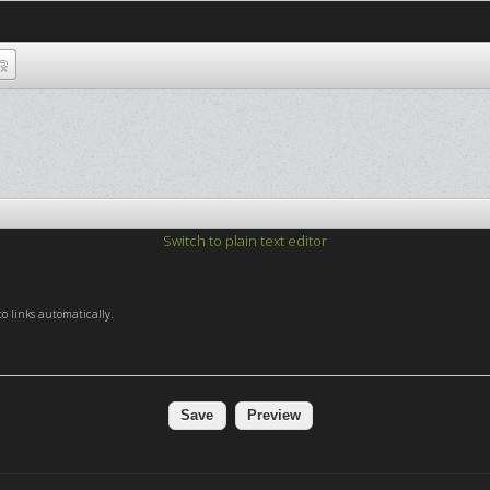
Switch to plain text editor
o links automatically.