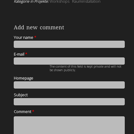
Kategorie in Projekte:
Workshops
Rauminstallation
Add new comment
Your name
*
E-mail
*
The content of this field is kept private and will not
be shown publicly.
Homepage
Subject
Comment
*