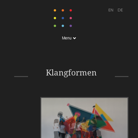
Menu
interaktive
Klangkunstwand
Klangformen