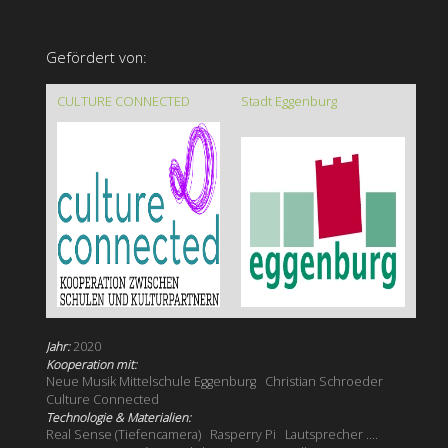
Gefördert von:
CULTURE CONNECTED
Stadt Eggenburg
Jahr:
2020
Kooperation mit:
Neue Musik Mittelschule Eggenburg
Christian Schroeder
Culture Connected
Technologie & Materialien:
Real Sense (Tiefencamera)
Rasperry Pi
Lautsprecher ....